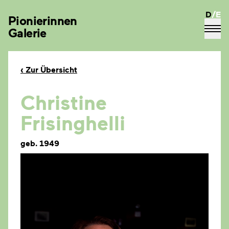
D
/
E
Pionierinnen
Galerie
‹
Zur Übersicht
Christine
Frisinghelli
geb. 1949