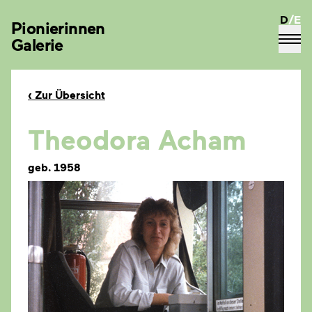
D
/
E
Pionierinnen
Galerie
‹
Zur Übersicht
Theodora Acham
geb. 1958