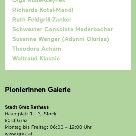
Richarda Kotal-Mandl
Ruth Feldgrill-Zankel
Schwester Consolata Maderbacher
Susanne Wenger (Adunni Olurisa)
Theodora Acham
Waltraud Klasnic
Pionierinnen Galerie
Stadt Graz Rathaus
Hauptplatz 1
– 3. Stock
8011 Graz
Montag bis Freitag: 06:00 – 19:00 Uhr
www.graz.at