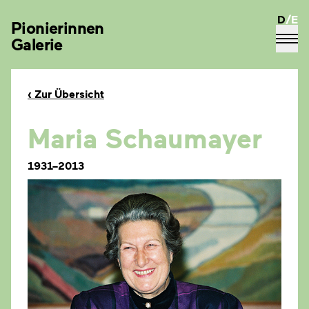
D
/
E
Pionierinnen
Galerie
‹
Zur Übersicht
Maria Schaumayer
1931–2013