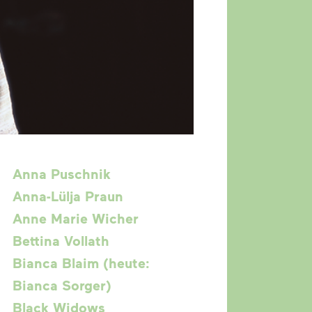
Anna Puschnik
Anna-Lülja Praun
Anne Marie Wicher
Bettina Vollath
Bianca Blaim (heute:
Bianca Sorger)
Black Widows