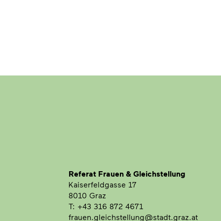
Referat Frauen & Gleichstellung
Kaiserfeldgasse 17
8010 Graz
T: +43 316 872 4671
frauen.gleichstellung@stadt.graz.at