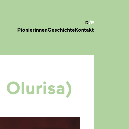
D
/
E
Pionierinnen
Geschichte
Kontakt
Olurisa)