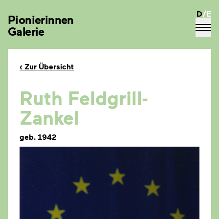
D
/
E
Pionierinnen
Galerie
‹
Zur Übersicht
Ruth Feldgrill-
Zankel
geb. 1942